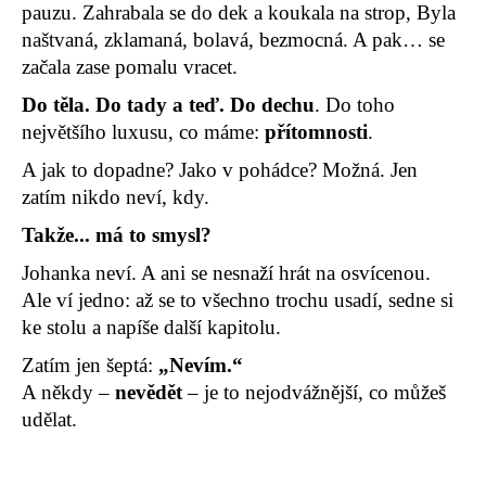
pauzu. Zahrabala se do dek a koukala na strop, Byla
naštvaná, zklamaná, bolavá, bezmocná. A pak… se
začala zase pomalu vracet.
Do těla. Do tady a teď. Do dechu
. Do toho
největšího luxusu, co máme:
přítomnosti
.
A jak to dopadne? Jako v pohádce? Možná. Jen
zatím nikdo neví, kdy.
Takže... má to smysl?
Johanka neví. A ani se nesnaží hrát na osvícenou.
Ale ví jedno: až se to všechno trochu usadí, sedne si
ke stolu a napíše další kapitolu.
Zatím jen šeptá:
„Nevím.“
A někdy –
nevědět
– je to nejodvážnější, co můžeš
udělat.