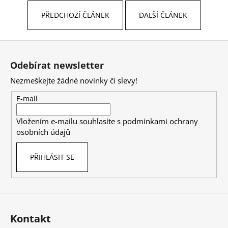
PŘEDCHOZÍ ČLÁNEK
DALŠÍ ČLÁNEK
Z
á
Odebírat newsletter
p
Nezmeškejte žádné novinky či slevy!
a
t
E-mail
í
Vložením e-mailu souhlasíte s
podmínkami ochrany
osobních údajů
PŘIHLÁSIT SE
Kontakt