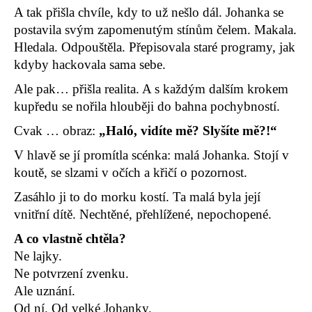
č
A tak přišla chvíle, kdy to už nešlo dál. Johanka se
u
postavila svým zapomenutým stínům čelem. Makala.
j
e
Hledala. Odpouštěla. Přepisovala staré programy, jak
m
kdyby hackovala sama sebe.
e
Ale pak… přišla realita. A s každým dalším krokem
kupředu se nořila hlouběji do bahna pochybností.
Cvak … obraz:
„Haló, vidíte mě? Slyšíte mě?!“
V hlavě se jí promítla scénka: malá Johanka. Stojí v
koutě, se slzami v očích a křičí o pozornost.
Zasáhlo ji to do morku kostí. Ta malá byla její
vnitřní dítě. Nechtěné, přehlížené, nepochopené.
A co vlastně chtěla?
Ne lajky.
Ne potvrzení zvenku.
Ale uznání.
Od ní. Od velké Johanky.