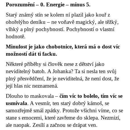
Porozumění – 0. Energie – mínus 5.
a
j
Starý známý stín se kolem ní plazil jako kouř z
í
ohořelýho deníku – ne voňavě magický, ale těžký,
t
vlhký a plný pochybností. Pochybností o vlastní
?
hodnotě.
Minulost je jako chobotnice, která má o dost víc
možností dát ti facku.
Některé příběhy si člověk nese z dětství jako
HLEDAT
neviditelný batoh. A Johanka? Ta si nesla ten svůj
plný přesvědčení, že je neviditelná, že není dost, že
její hlas nic neznamená.
D
Dlouho to maskovala –
čím víc to bolelo, tím víc se
o
usmívala
. A vesmír, ten starý dobrý kámoš, se
p
samozřejmě smál zpátky. Protože všichni víme, co se
o
r
stane s emocemi, které zavřeme do sklepa. Nezmizí,
u
ale naopak. Zesílí a začnou se drápat ven.