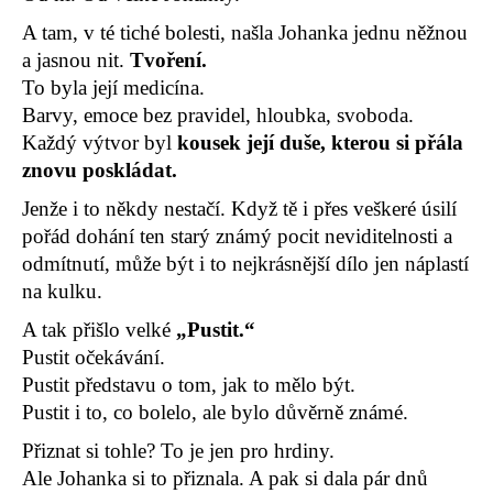
A tam, v té tiché bolesti, našla Johanka jednu něžnou
a jasnou nit.
Tvoření.
To byla její medicína.
Barvy, emoce bez pravidel, hloubka, svoboda.
Každý výtvor byl
kousek její duše, kterou si přála
znovu poskládat.
Jenže i to někdy nestačí. Když tě i přes veškeré úsilí
pořád dohání ten starý známý pocit neviditelnosti a
odmítnutí, může být i to nejkrásnější dílo jen náplastí
na kulku.
A tak přišlo velké
„Pustit.“
Pustit očekávání.
Pustit představu o tom, jak to mělo být.
Pustit i to, co bolelo, ale bylo důvěrně známé.
Přiznat si tohle? To je jen pro hrdiny.
Ale Johanka si to přiznala. A pak si dala pár dnů