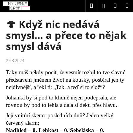
K
Přejít
Hledat
Náku
M
Přihlášení
na
o
obsah
Zpět
Zpět
košík
š
🍄 Když nic nedává
í
C
smysl… a přece to nějak
k
o
smysl dává
p
o
29.8.2024
t
ř
Taky máš někdy pocit, že vesmír rozbil to tvé slavné
e
představení jménem život na kousky, posbíral jen ty
b
nejdivnější, a řekl ti: „Tak, a teď si to slož“?
u
Johanka by si pod to klidně nejen podepsala, ale
j
rovnou by pod to lehla a dala si deku přes hlavu.
e
Její vnitřní skener posledních dnů? Jeden velký
t
červený alarm:
e
Nadhled – 0. Lehkost – 0. Sebeláska – 0.
n