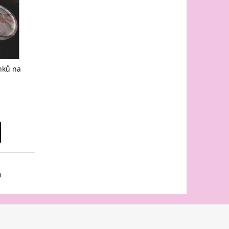
ánků na
m