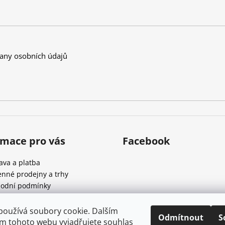
a
c
í
p
r
any osobních údajů
v
k
y
v
ý
p
i
s
rmace pro vás
Facebook
u
ava a platba
nné prodejny a trhy
odní podmínky
ínky ochrany osobních údajů
používá soubory cookie. Dalším
Odmítnout
S
nze
m tohoto webu vyjadřujete souhlas