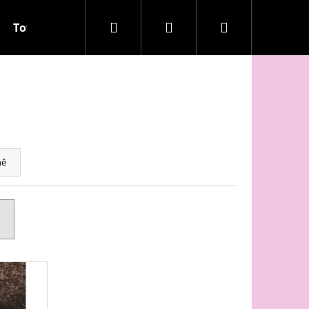
Hledat
Přihlášení
Nákupní
Totem laskavosti
Q&A
Recenze
košík
ně