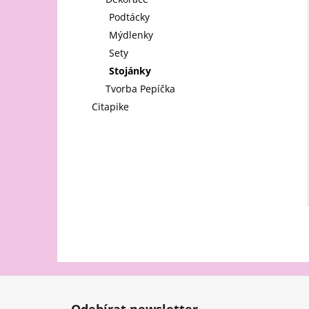
l
Podtácky
Mýdlenky
Sety
Stojánky
Tvorba Pepíčka
Citapike
Z
á
Odebírat newsletter