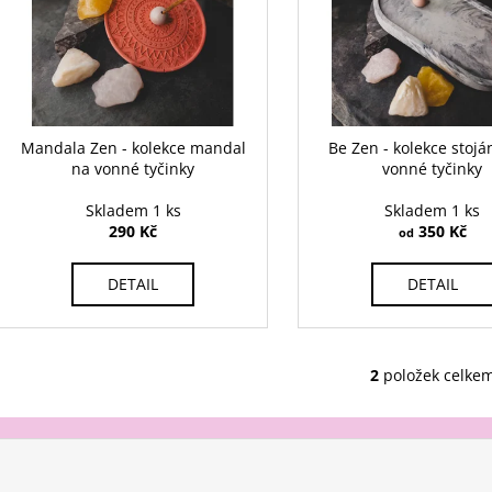
i
u
s
k
p
t
r
ů
o
d
Mandala Zen - kolekce mandal
Be Zen - kolekce stoj
na vonné tyčinky
vonné tyčinky
u
k
Skladem 1 ks
Skladem 1 ks
t
290 Kč
350 Kč
od
ů
DETAIL
DETAIL
2
položek celke
O
v
l
á
d