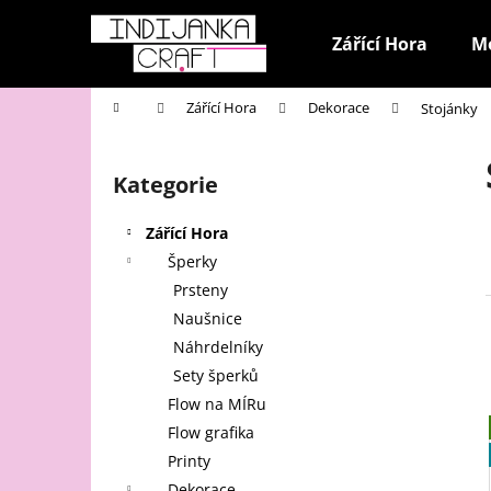
K
Přejít
na
o
Zářící Hora
M
obsah
Zpět
Zpět
š
do
do
í
Domů
Zářící Hora
Dekorace
Stojánky
k
obchodu
obchodu
P
o
Kategorie
Přeskočit
s
kategorie
t
Zářící Hora
r
Šperky
a
Prsteny
n
Naušnice
n
Náhrdelníky
í
Sety šperků
p
Flow na MÍRu
a
Flow grafika
n
Printy
e
Dekorace