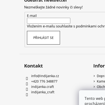
p
Nezmeškejte žádné novinky či slevy!
a
t
E-mail
í
Vložením e-mailu souhlasíte s
podmínkami ochr
PŘIHLÁSIT SE
Kontakt
Info
info
@
indijanka.cz
Dopr
+420 776 348877
Kame
indijanka.craft
Obch
indijanka_craft
Podm
Q&A
Tento web 
Rece
procházení