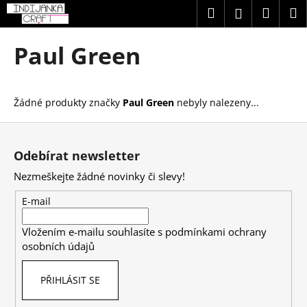
K
Přejít
Hledat
Náku
M
Přihlášení
na
o
obsah
Zpět
Zpět
košík
š
Paul Green
í
C
k
o
Žádné produkty značky
Paul Green
nebyly nalezeny...
p
o
Z
t
á
Odebírat newsletter
ř
p
Nezmeškejte žádné novinky či slevy!
e
a
b
t
E-mail
u
í
j
Vložením e-mailu souhlasíte s
podmínkami ochrany
osobních údajů
e
t
PŘIHLÁSIT SE
e
n