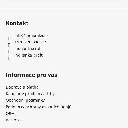
a
j
í
Kontakt
t
?
info
@
indijanka.cz
+420 776 348877
indijanka.craft
indijanka_craft
HLEDAT
Informace pro vás
Doprava a platba
D
Kamenné prodejny a trhy
o
Obchodní podmínky
p
Podmínky ochrany osobních údajů
o
Q&A
r
Recenze
u