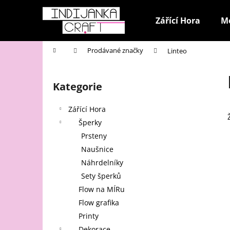
K
Přejít
na
o
Zářící Hora
M
obsah
Zpět
Zpět
š
do
do
í
Domů
Prodávané značky
Linteo
k
obchodu
obchodu
P
o
Kategorie
Přeskočit
s
kategorie
t
Zářící Hora
r
Šperky
a
Prsteny
n
Naušnice
n
Náhrdelníky
í
Sety šperků
p
Flow na MÍRu
a
Flow grafika
n
Printy
e
Dekorace