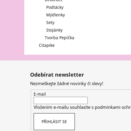
l
Podtácky
Mýdlenky
Sety
Stojánky
Tvorba Pepíčka
Citapike
Z
á
Odebírat newsletter
p
Nezmeškejte žádné novinky či slevy!
a
t
E-mail
í
Vložením e-mailu souhlasíte s
podmínkami ochr
PŘIHLÁSIT SE