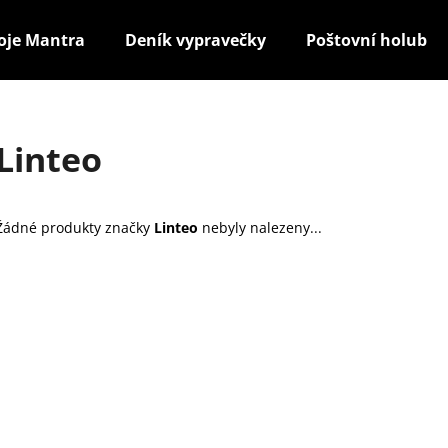
oje Mantra
Deník vypravečky
Poštovní holub
Co potřebujete najít?
Linteo
HLEDAT
Žádné produkty značky
Linteo
nebyly nalezeny...
Doporučujeme