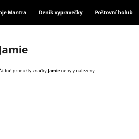
oje Mantra
Deník vypravečky
Poštovní holub
Co potřebujete najít?
Jamie
HLEDAT
Žádné produkty značky
Jamie
nebyly nalezeny...
Doporučujeme