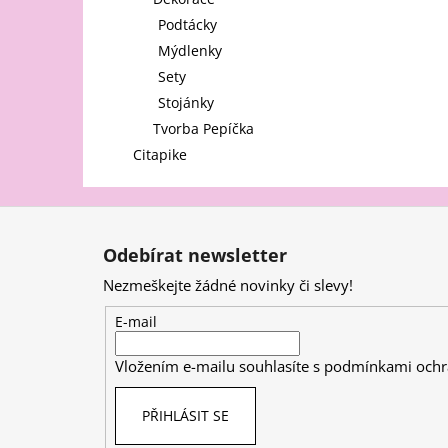
l
Podtácky
Mýdlenky
Sety
Stojánky
Tvorba Pepíčka
Citapike
Z
á
Odebírat newsletter
p
Nezmeškejte žádné novinky či slevy!
a
t
E-mail
í
Vložením e-mailu souhlasíte s
podmínkami ochr
PŘIHLÁSIT SE