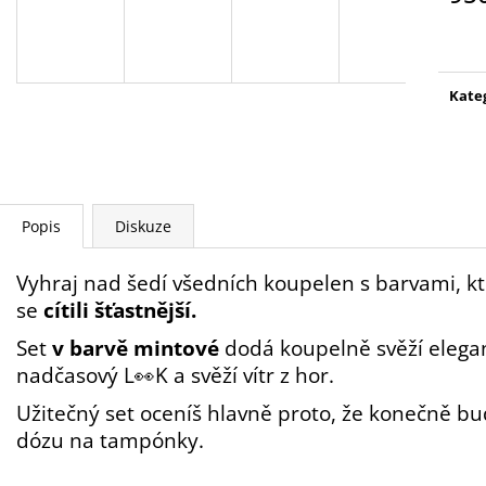
Měr
cena
Kate
Popis
Diskuze
Vyhraj nad šedí všedních koupelen s barvami, 
se
cítili šťastnější.
Set
v barvě mintové
dodá koupelně svěží elegan
nadčasový L👀K a svěží vítr z hor.
Užitečný set oceníš hlavně proto, že konečně b
dózu na tampónky.