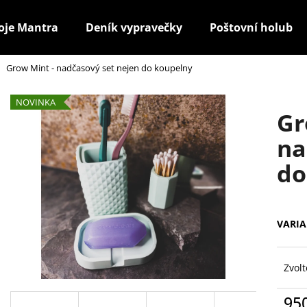
oje Mantra
Deník vypravečky
Poštovní holub
Grow Mint - nadčasový set nejen do koupelny
Co potřebujete najít?
NOVINKA
Gr
HLEDAT
na
do
Doporučujeme
VARI
Zvolt
95