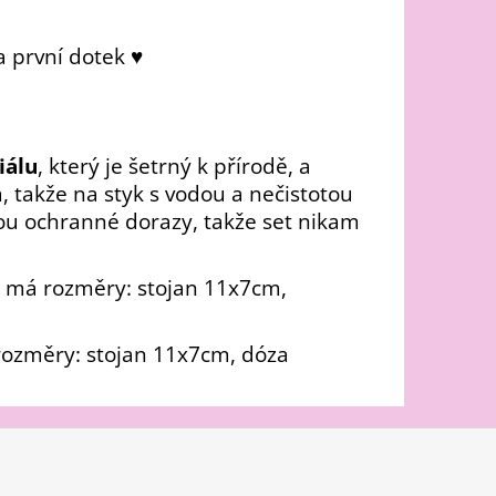
a první dotek ♥
iálu
, který je šetrný k přírodě, a
, takže na styk s vodou a nečistotou
sou ochranné dorazy, takže set nikam
k) má rozměry: stojan 11x7cm,
 rozměry: stojan 11x7cm, dóza