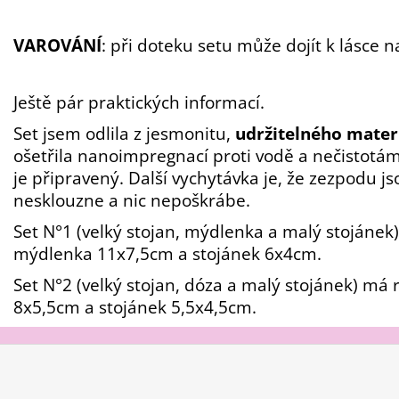
VAROVÁNÍ
: při doteku setu může dojít k lásce n
Ještě pár praktických informací.
Set
jsem odlila z jesmonitu,
udržitelného mater
ošetřila nanoimpregnací proti vodě a nečistotám
je připravený.
Další vychytávka je, že zezpodu j
nesklouzne a nic nepoškrábe.
Set N°1 (velký stojan, mýdlenka a malý stojáne
mýdlenka 11x7,5cm a stojánek 6x4cm.
Set N°2 (velký stojan, dóza a malý stojánek) má
8x5,5cm a stojánek 5,5x4,5cm.