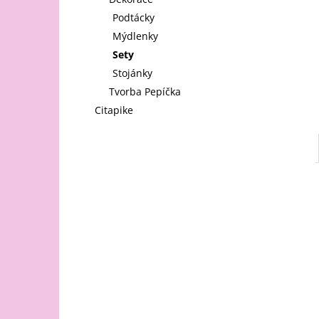
l
Podtácky
Mýdlenky
Sety
Stojánky
Tvorba Pepíčka
Citapike