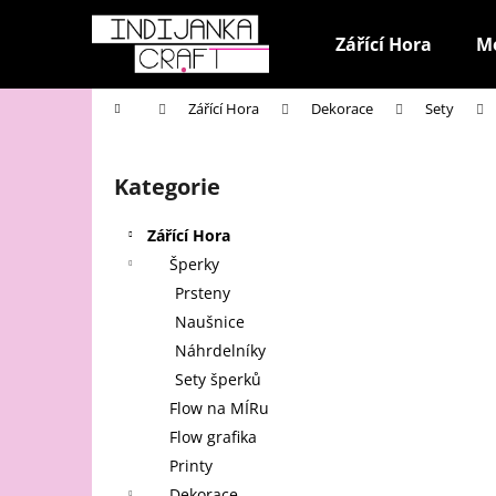
K
Přejít
na
o
Zářící Hora
M
obsah
Zpět
Zpět
š
do
do
í
Domů
Zářící Hora
Dekorace
Sety
k
obchodu
obchodu
P
o
Kategorie
Přeskočit
s
kategorie
t
Zářící Hora
r
Šperky
a
Prsteny
n
Naušnice
n
Náhrdelníky
í
Sety šperků
p
Flow na MÍRu
a
Flow grafika
n
Printy
e
Dekorace