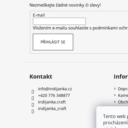
p
Nezmeškejte žádné novinky či slevy!
a
t
E-mail
í
Vložením e-mailu souhlasíte s
podmínkami ochr
PŘIHLÁSIT SE
Kontakt
Info
info
@
indijanka.cz
Dopr
+420 776 348877
Kame
indijanka.craft
Obch
indijanka_craft
Podm
Q&A
Tento web 
Rece
procházení