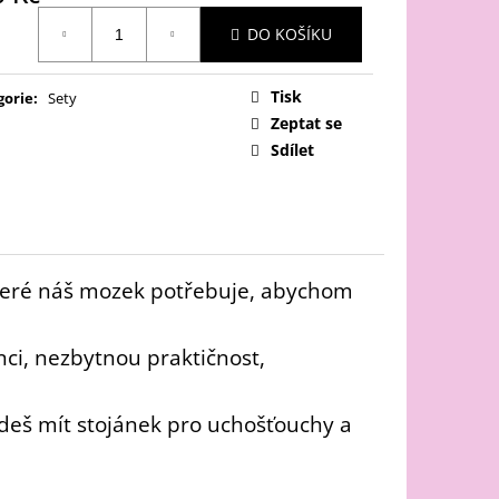
ná
DO KOŠÍKU
:
Tisk
gorie
:
Sety
Zeptat se
Sdílet
které náš mozek potřebuje, abychom
ci, nezbytnou praktičnost,
udeš mít stojánek pro uchošťouchy a