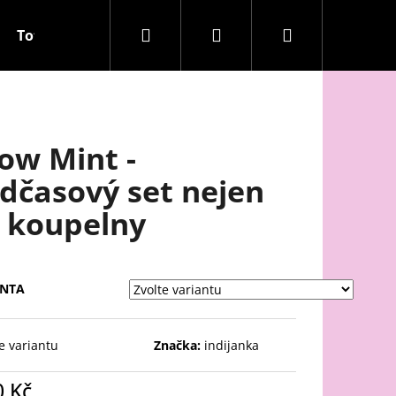
Hledat
Přihlášení
Nákupní
Totem laskavosti
Q&A
Recenze
košík
ow Mint -
dčasový set nejen
 koupelny
ANTA
e variantu
Značka:
indijanka
0 Kč