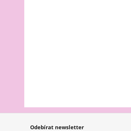
Z
á
Odebírat newsletter