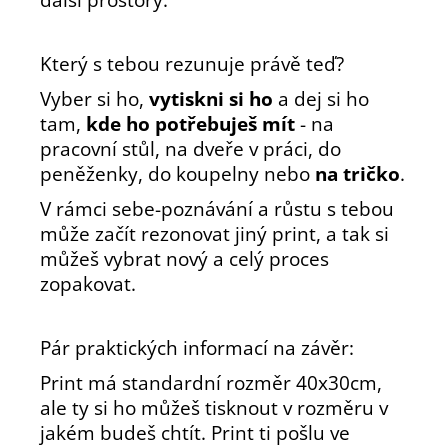
Který s tebou rezunuje právě teď?
Vyber si ho,
vytiskni si ho
a dej si ho
tam,
kde ho potřebuješ mít
- na
pracovní stůl, na dveře v práci, do
peněženky, do koupelny nebo
na tričko
.
V rámci sebe-poznávání a růstu s tebou
může začít rezonovat jiný print, a tak si
můžeš vybrat nový a celý proces
zopakovat.
Pár praktických informací na závěr:
Print má standardní rozměr 40x30cm,
ale ty si ho můžeš tisknout v rozměru v
jakém budeš chtít.
Print ti pošlu ve