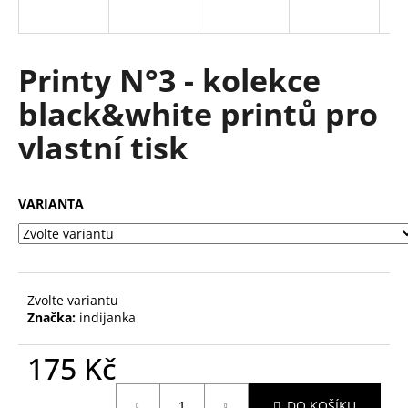
a
j
í
Printy N°3 - kolekce
t
black&white printů pro
?
vlastní tisk
VARIANTA
HLEDAT
D
Zvolte variantu
o
Značka:
indijanka
p
o
175 Kč
r
u
Měrná
DO KOŠÍKU