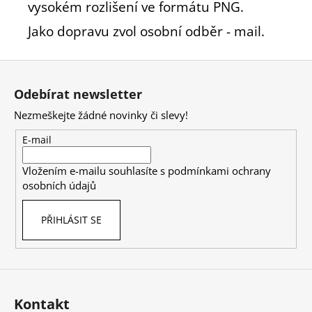
vysokém rozlišení ve formátu PNG.
Jako dopravu zvol osobní odběr - mail.
Z
á
Odebírat newsletter
p
Nezmeškejte žádné novinky či slevy!
a
t
E-mail
í
Vložením e-mailu souhlasíte s
podmínkami ochrany
osobních údajů
PŘIHLÁSIT SE
Kontakt