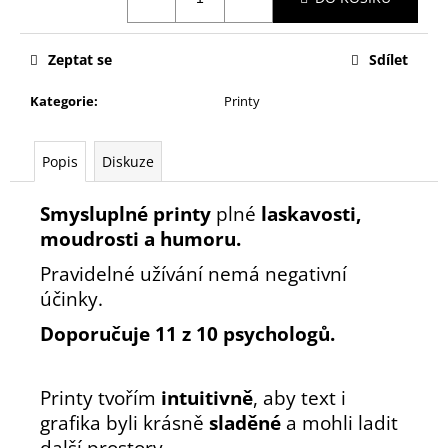
č
cena:
u
j
Zeptat se
Sdílet
e
m
Kategorie
:
Printy
e
Popis
Diskuze
Smysluplné printy
plné
laskavosti,
moudrosti a humoru.
Pravidelné užívání nemá negativní
účinky.
Doporučuje 11 z 10 psychologů.
Printy tvořím
intuitivně
, aby text i
grafika byli krásně
sladěné
a mohli ladit
další prostory.