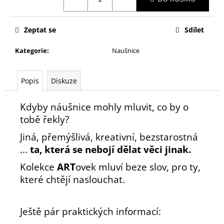
č
cena:
u
j
Zeptat se
Sdílet
e
m
Kategorie
:
Naušnice
e
Popis
Diskuze
Kdyby
náušnice
mohly mluvit, co by o
tobě řekly?
Jiná,
přemýšlivá,
kreativní, bezstarostná
...
ta, která se nebojí dělat věci jinak.
Kolekce
ART
ovek
mluví beze slov, pro ty,
které chtějí naslouchat.
Ještě pár praktických informací: