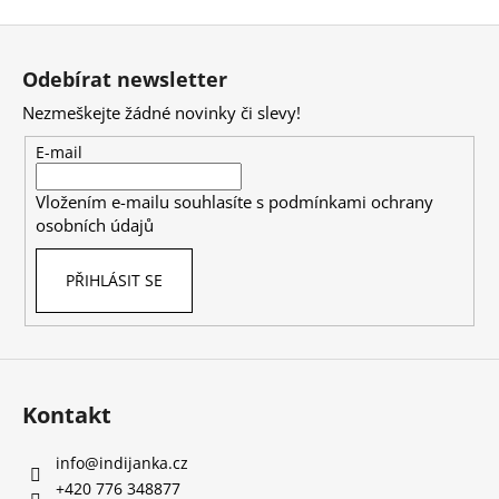
Z
á
Odebírat newsletter
p
Nezmeškejte žádné novinky či slevy!
a
t
E-mail
í
Vložením e-mailu souhlasíte s
podmínkami ochrany
osobních údajů
PŘIHLÁSIT SE
Kontakt
info
@
indijanka.cz
+420 776 348877