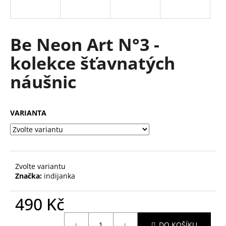
a
j
í
Be Neon Art N°3 -
t
kolekce šťavnatých
?
náušnic
VARIANTA
HLEDAT
D
Zvolte variantu
o
Značka:
indijanka
p
o
490 Kč
r
u
Měrná
DO KOŠÍKU