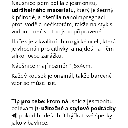
Náušnice jsem odlila z jesmonitu,
udržitelného materiálu
, který je šetrný
k přírodě, a ošetřila nanoimpregnací
proti vodě a nečistotám, takže na styk s
vodou a nečistotou jsou připravené.
Háček je z kvalitní chirurgické oceli, která
je vhodná i pro citlivky, a najdeš na něm
silikonovou zarážku.
Náušnice mají rozměr
1
,5x4
cm.
Každý kousek je originál, takže barevný
vzor se může lišit.
Tip pro tebe:
krom náušnic z jesmonitu
odlévám
⫸
užitečné a stylové podtácky
⫷
pokud budeš chtít hýčkat své šperky,
jako v bavlnce.