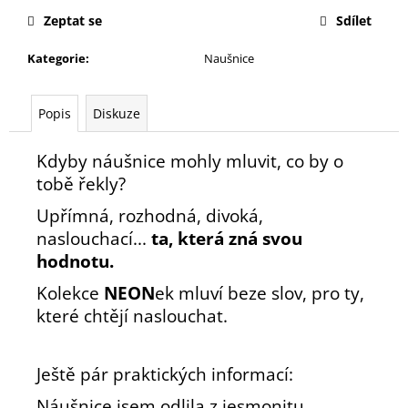
č
u
Zeptat se
Sdílet
j
Kategorie
:
Naušnice
e
m
e
Popis
Diskuze
Kdyby
náušnice
mohly mluvit, co by o
tobě řekly?
Upřímná, rozhodná, divoká,
naslouchací
...
ta, která zná svou
hodnotu.
Kolekce
NEON
ek
mluví beze slov, pro ty,
které chtějí naslouchat.
Ještě pár praktických informací:
Náušnice jsem odlila z jesmonitu,