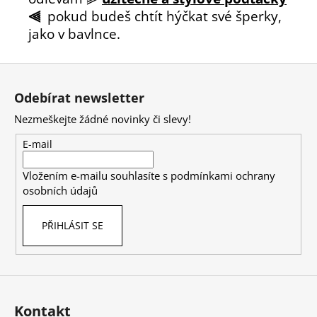
⫷
pokud budeš chtít hýčkat své šperky,
jako v bavlnce.
Z
á
Odebírat newsletter
p
Nezmeškejte žádné novinky či slevy!
a
t
E-mail
í
Vložením e-mailu souhlasíte s
podmínkami ochrany
osobních údajů
PŘIHLÁSIT SE
Kontakt