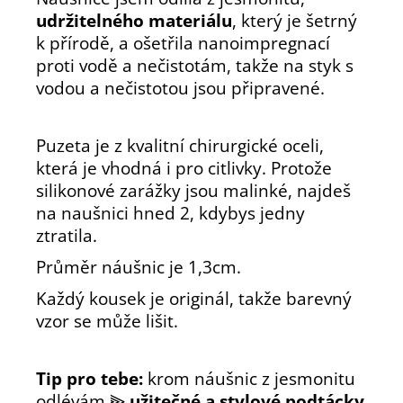
udržitelného materiálu
, který je šetrný
k přírodě, a ošetřila nanoimpregnací
proti vodě a nečistotám, takže na styk s
vodou a nečistotou jsou připravené.
Puzeta je z kvalitní chirurgické oceli,
která je vhodná i pro citlivky. Protože
silikonové zarážky jsou malinké, najdeš
na naušnici hned 2, kdybys jedny
ztratila.
Průměr náušnic je 1
,
3cm.
Každý kousek je originál, takže barevný
vzor se může lišit.
Tip pro tebe:
krom náušnic z jesmonitu
odlévám
⫸
užitečné a stylové podtácky