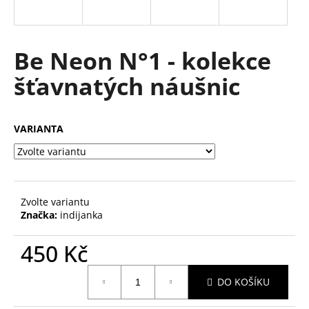
a
j
í
Be Neon N°1 - kolekce
t
šťavnatých náušnic
?
VARIANTA
HLEDAT
Zvolte variantu
Značka:
indijanka
D
o
450 Kč
p
o
Měrná
r
DO KOŠÍKU
cena:
u