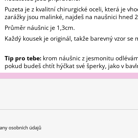
Puzeta je z kvalitní chirurgické oceli, která je vho
zarážky jsou malinké, najdeš na naušnici hned 2,
Průměr náušnic je 1
,
3cm.
Každý kousek je originál, takže barevný vzor se m
Tip pro tebe:
krom náušnic z jesmonitu odlévá
pokud budeš chtít hýčkat své šperky, jako v bavl
any osobních údajů