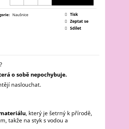
Tisk
gorie
:
Naušnice
Zeptat se
Sdílet
?
která o sobě nepochybuje.
htějí naslouchat.
materiálu
, který je šetrný k přírodě,
ám, takže na styk s vodou a