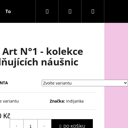
Hledat
Přihlášení
Nákupní
Totem laskavosti
Q&A
Recenze
košík
 Art N°1 - kolekce
lňujících náušnic
ANTA
e variantu
Značka:
indijanka
0 Kč
ná
DO KOŠÍKU
: