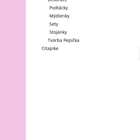
l
Podtácky
Mýdlenky
Sety
Stojánky
Tvorba Pepíčka
Citapike