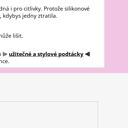
dná i pro citlivky. Protože silikonové
 kdybys jedny ztratila.
ůže lišit.
m
⫸
užitečné a stylové podtácky
⫷
nce.