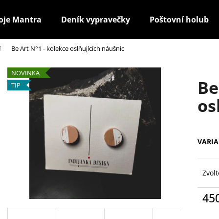
oje Mantra
Deník vypravečky
Poštovní holub
Be Art N°1 - kolekce oslňujících náušnic
Co potřebujete najít?
NOVINKA
Be
TIP
HLEDAT
os
Doporučujeme
VARI
Zvolt
45
Měr
cena