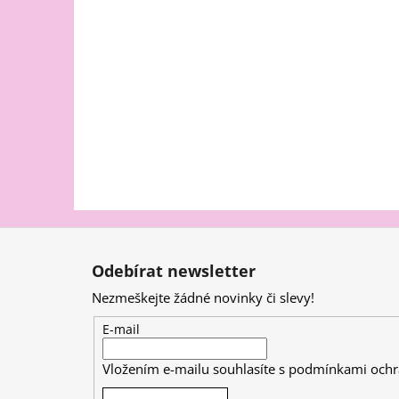
Z
á
Odebírat newsletter
p
Nezmeškejte žádné novinky či slevy!
a
t
E-mail
í
Vložením e-mailu souhlasíte s
podmínkami ochr