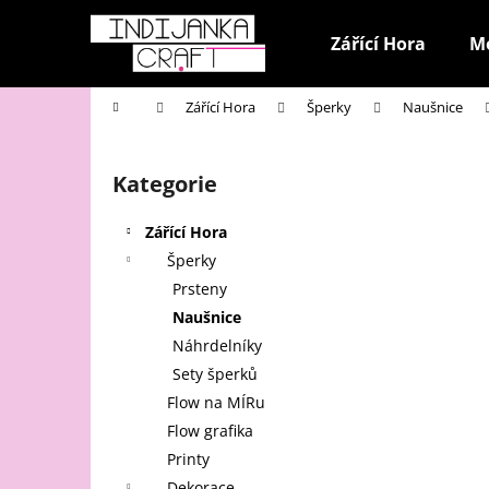
K
Přejít
na
o
Zářící Hora
M
obsah
Zpět
Zpět
š
do
do
í
Domů
Zářící Hora
Šperky
Naušnice
k
obchodu
obchodu
P
o
Kategorie
Přeskočit
s
kategorie
t
Zářící Hora
r
Šperky
a
Prsteny
n
Naušnice
n
Náhrdelníky
í
Sety šperků
p
Flow na MÍRu
a
Flow grafika
n
Printy
e
Dekorace