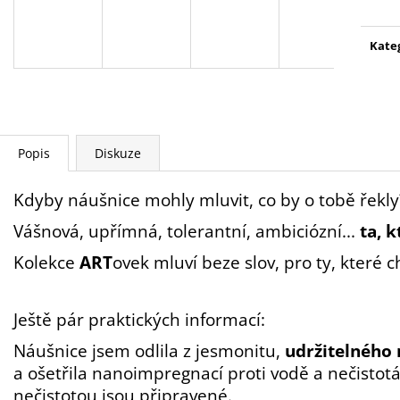
Kate
Popis
Diskuze
Kdyby
náušnice
mohly mluvit, co by o tobě řekly
Vášnová, upřímná, tolerantní, ambiciózní
...
ta, 
Kolekce
ART
ovek
mluví beze slov, pro ty, které c
Ještě pár praktických informací:
Náušnice jsem odlila z jesmonitu,
udržitelného 
a ošetřila nanoimpregnací proti vodě a nečistot
nečistotou jsou připravené.