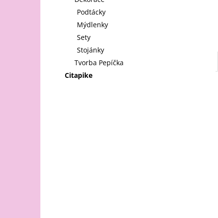
l
Podtácky
Mýdlenky
Sety
Stojánky
Tvorba Pepíčka
Citapike