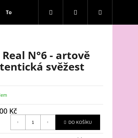
Hledat
Přihlášení
Nákupní
Totem laskavosti
Q&A
Recenze
košík
 Real N°6 - artově
tentická svěžest
dem
00 Kč
ná
DO KOŠÍKU
: