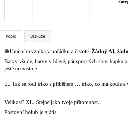
Kate
A
R
Popis
Diskuze
M
🧶Umění nevzniká v pořádku a čistotě.
Žádný AI, žádný 
Barvy všude, barvy v hlavě, pár sprostých slov, kapka pot
ještě neexistuje
A
❤️‍🔥 Tak se rodí triko s příběhem … triko, co má koule a 
Velikost? XL. Stejně jako tvoje přítomnost.
Poštovní holub je grátis.