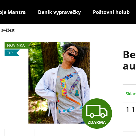
oje Mantra
Deník vypravečky
Poštovní holub
á svěžest
Co potřebujete najít?
NOVINKA
Be
TIP
HLEDAT
au
Doporučujeme
Skla
Z
1 1
Měr
cena
ZDARMA
D