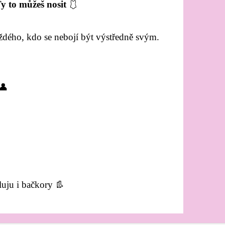
Ty to můžeš nosit
🩱
dého, kdo se nebojí být výstředně svým.
 👤
aluju i bačkory 👢