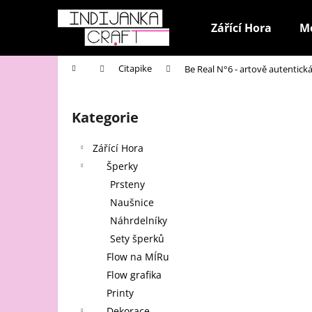
K
Přejít
na
o
Zářící Hora
M
obsah
Zpět
Zpět
š
do
do
í
Domů
Citapike
Be Real N°6 - artově autentick
k
obchodu
obchodu
P
o
Kategorie
Přeskočit
s
kategorie
t
Zářící Hora
r
Šperky
a
Prsteny
n
Naušnice
n
Náhrdelníky
í
Sety šperků
p
Flow na MÍRu
a
Flow grafika
n
Printy
e
Dekorace