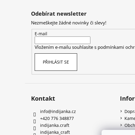
Z
á
Odebírat newsletter
p
Nezmeškejte žádné novinky či slevy!
a
t
E-mail
í
Vložením e-mailu souhlasíte s
podmínkami ochr
PŘIHLÁSIT SE
Kontakt
Info
info
@
indijanka.cz
Dopr
+420 776 348877
Kame
indijanka.craft
Obch
indijanka_craft
Podm