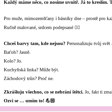
Každý máme něco, co nosíme uvnitř. Já to kreslím. 
Pro muže, mimozemšťany i básníky dne – prostě pro kaž
Ručně malované, srdcem podepsané ❤️‍🔥
Chceš barvy tam, kde nejsou?
Personalizuju tvůj svět
B
aťoh? Jasně.
K
olo? Jo.
Kuchyňská linka? Může být.
Z
áchodový trůn? Proč ne.
Zkrášluju všechno, co se nebrání štětci.
Jo, fakt ti zm
Ozvi se … umím to!
💪🏻