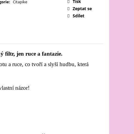
Tisk
gorie
:
Citapike
Zeptat se
Sdílet
filtr, jen ruce a fantazie.
u a ruce, co tvoří a slyší hudbu, která
vlastní názor!