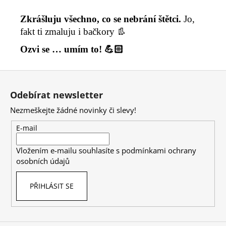
Zkrášluju všechno, co se nebrání štětci.
Jo,
fakt ti zmaluju i bačkory 👢
Ozvi se … umím to!
💪🏻
Z
á
Odebírat newsletter
p
Nezmeškejte žádné novinky či slevy!
a
t
E-mail
í
Vložením e-mailu souhlasíte s
podmínkami ochrany
osobních údajů
PŘIHLÁSIT SE