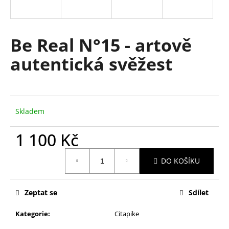
R
a
j
M
í
Be Real N°15 - artově
A
t
autentická svěžest
?
Skladem
HLEDAT
1 100 Kč
Měrná
DO KOŠÍKU
D
cena:
o
p
Zeptat se
Sdílet
o
r
Kategorie
:
Citapike
u