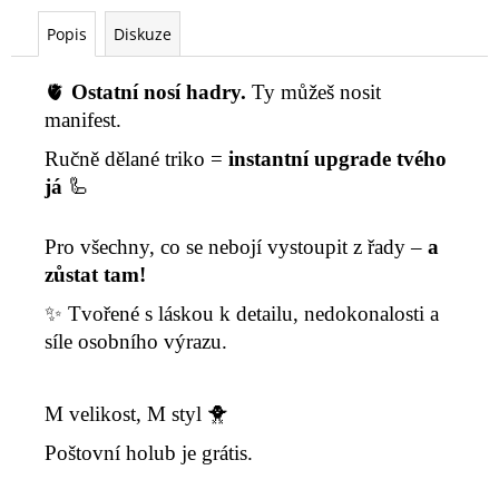
č
u
Popis
Diskuze
j
e
🫀
Ostatní nosí hadry.
Ty můžeš nosit
m
manifest.
e
Ručně dělané triko =
instantní upgrade tvého
já
🦾
Pro všechny, co se nebojí vystoupit z řady –
a
zůstat tam!
✨ Tvořené s láskou k detailu, nedokonalosti a
síle osobního výrazu.
🐥
M velikost, M styl
Poštovní holub je grátis.