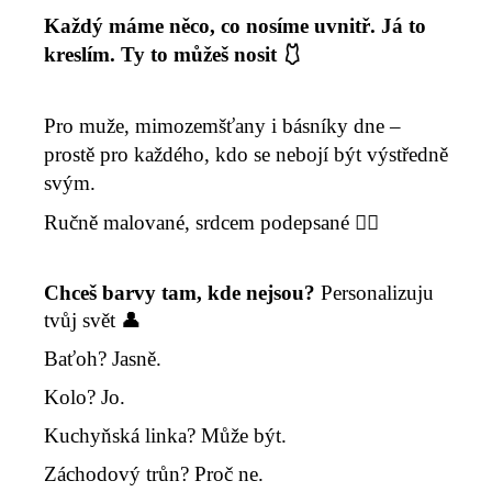
Každý máme něco, co nosíme uvnitř. Já to
kreslím. Ty to můžeš nosit 🩱
Pro muže, mimozemšťany i básníky dne –
prostě pro každého, kdo se nebojí být výstředně
svým.
Ručně malované, srdcem podepsané ❤️‍🔥
Chceš barvy tam, kde nejsou?
Personalizuju
tvůj svět 👤
B
aťoh? Jasně.
K
olo? Jo.
Kuchyňská linka? Může být.
Z
áchodový trůn? Proč ne.